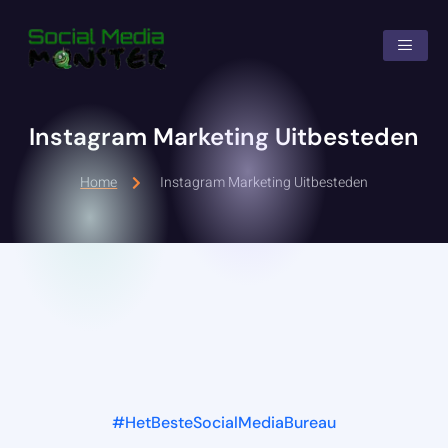
Skip
to
content
Instagram Marketing Uitbesteden
Home
Instagram Marketing Uitbesteden
#HetBesteSocialMediaBureau